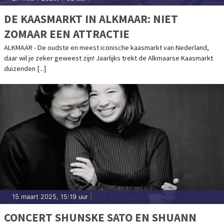
DE KAASMARKT IN ALKMAAR: NIET
ZOMAAR EEN ATTRACTIE
ALKMAAR - De oudste en meest iconische kaasmarkt van Nederland,
daar wil je zeker geweest zijn! Jaarlijks trekt de Alkmaarse Kaasmarkt
duizenden [...]
15 maart 2025, 15:19 uur
|
CONCERT SHUNSKE SATO EN SHUANN