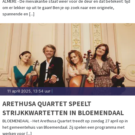
UNDERGROUND
ALMERE - De meivakantie staat weer voor de deur en dat betekent: tijd
om er lekker op uit te gaan! Ben je op zoek naar een originele,
spannende en [...]
11 april 2025, 13:54 uur
|
ARETHUSA QUARTET SPEELT
STRIJKKWARTETTEN IN BLOEMENDAAL
BLOEMENDAAL - Het Arethusa Quartet treedt op zondag 27 april op in
het gemeentehuis van Bloemendaal. Zij spelen een programma met
werken voor [...]