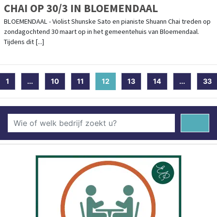
CHAI OP 30/3 IN BLOEMENDAAL
BLOEMENDAAL - Violist Shunske Sato en pianiste Shuann Chai treden op
zondagochtend 30 maart op in het gemeentehuis van Bloemendaal.
Tijdens dit [...]
1
...
10
11
12
(current)
13
14
...
33