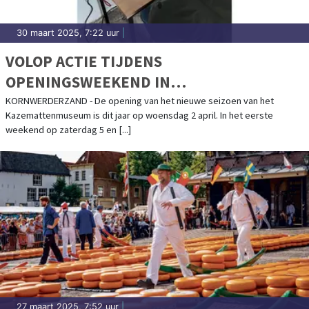
30 maart 2025, 7:22 uur
|
VOLOP ACTIE TIJDENS
OPENINGSWEEKEND IN
KAZEMATTENMUSEUM
KORNWERDERZAND - De opening van het nieuwe seizoen van het
Kazemattenmuseum is dit jaar op woensdag 2 april. In het eerste
weekend op zaterdag 5 en [...]
27 maart 2025, 7:52 uur
|