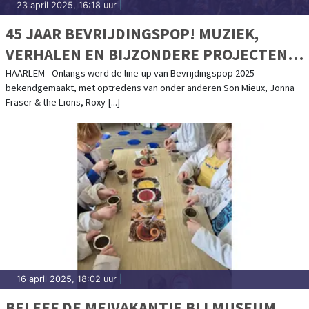
23 april 2025, 16:18 uur
|
45 JAAR BEVRIJDINGSPOP! MUZIEK,
VERHALEN EN BIJZONDERE PROJECTEN
IN DE STAD EN OP HET FESTIVAL
HAARLEM - Onlangs werd de line-up van Bevrijdingspop 2025
bekendgemaakt, met optredens van onder anderen Son Mieux, Jonna
Fraser & the Lions, Roxy [...]
16 april 2025, 18:02 uur
|
BELEEF DE MEIVAKANTIE BIJ MUSEUM