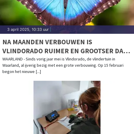
3 april 2025, 10:33 uur
|
NA MAANDEN VERBOUWEN IS
VLINDORADO RUIMER EN GROOTSER DAN
OOIT
WAARLAND - Sinds vorig jaar mei is Vlindorado, de vlindertuin in
Waarland, al ijverig bezig met een grote verbouwing. Op 15 februari
begon het nieuwe [...]