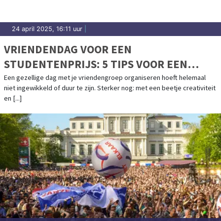
24 april 2025, 16:11 uur
|
VRIENDENDAG VOOR EEN
STUDENTENPRIJS: 5 TIPS VOOR EEN
ONVERGETELIJK UITJE
Een gezellige dag met je vriendengroep organiseren hoeft helemaal
niet ingewikkeld of duur te zijn. Sterker nog: met een beetje creativiteit
en [...]