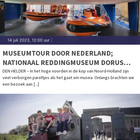
14 juli 2023, 12:00 uur
|
MUSEUMTOUR DOOR NEDERLAND;
NATIONAAL REDDINGMUSEUM DORUS
RIJKERS
DEN HELDER – In het hoge noorden in de kop van Noord-Holland zijn
veel verborgen pareltjes als het gaat om musea. Onlangs brachten we
een bezoek aan [...]