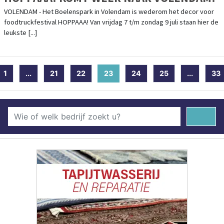
VOLENDAM - Het Boelenspark in Volendam is wederom het decor voor
foodtruckfestival HOPPAAA! Van vrijdag 7 t/m zondag 9 juli staan hier de
leukste [...]
1
...
21
22
23
(current)
24
25
...
33