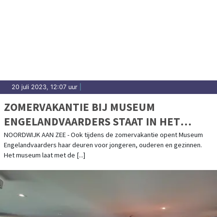
20 juli 2023, 12:07 uur
|
ZOMERVAKANTIE BIJ MUSEUM
ENGELANDVAARDERS STAAT IN HET
TEKEN VAN DE VRAAG: ‘WAT ZOU JIJ
NOORDWIJK AAN ZEE - Ook tijdens de zomervakantie opent Museum
Engelandvaarders haar deuren voor jongeren, ouderen en gezinnen.
DOEN?’
Het museum laat met de [...]