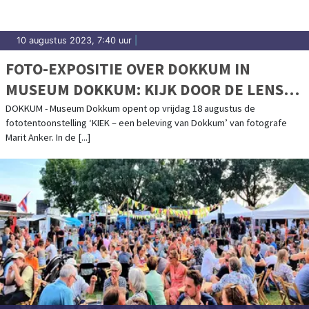
10 augustus 2023, 7:40 uur
|
FOTO-EXPOSITIE OVER DOKKUM IN
MUSEUM DOKKUM: KIJK DOOR DE LENS
VAN FOTOGRAFE MARIT ANKER
DOKKUM - Museum Dokkum opent op vrijdag 18 augustus de
fototentoonstelling ‘KIEK – een beleving van Dokkum’ van fotografe
Marit Anker. In de [...]