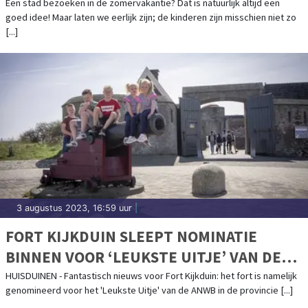
Een stad bezoeken in de zomervakantie? Dat is natuurlijk altijd een
goed idee! Maar laten we eerlijk zijn; de kinderen zijn misschien niet zo
[...]
3 augustus 2023, 16:59 uur
|
FORT KIJKDUIN SLEEPT NOMINATIE
BINNEN VOOR ‘LEUKSTE UITJE’ VAN DE
PROVINCIE!
HUISDUINEN - Fantastisch nieuws voor Fort Kijkduin: het fort is namelijk
genomineerd voor het 'Leukste Uitje' van de ANWB in de provincie [...]