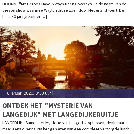
THEATERSHOW
HOORN - "My Heroes Have Always Been Cowboys" is de naam van de
theatershow waarmee Waylon dit seizoen door Nederland toert. De
bijna 40-jarige zanger [...]
8 januari 2020, 8:30 uur
|
ONTDEK HET "MYSTERIE VAN
LANGEDIJK" MET LANGEDIJKERUITJE
LANGEDIJK - Samen het Mysterie van Langedijk oplossen, denk daar
maar eens over na. Na het genieten van een compleet verzorgde lunch