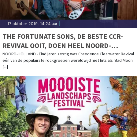
17 oktober 2019, 14:24 uur
|
THE FORTUNATE SONS, DE BESTE CCR-
REVIVAL OOIT, DOEN HEEL NOORD-
HOLLAND AAN
NOORD-HOLLAND - Eind jaren zestig was Creedence Clearwater Revival
één van de populairste rockgroepen wereldwijd met hits als 'Bad Moon
[...]