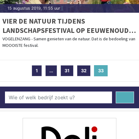
15 augustus 2019, 11:55 uur
|
VIER DE NATUUR TIJDENS
LANDSCHAPSFESTIVAL OP EEUWENOUDE
BUITENPLAATS
VOGELENZANG - Samen genieten van de natuur. Dat is de bedoeling van
MOOOISTE festival.
1
...
31
32
33
(current)