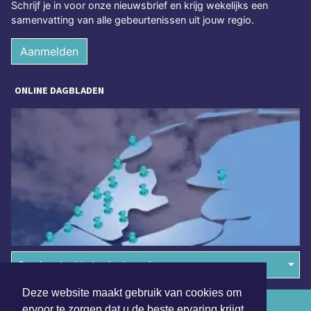
Schrijf je in voor onze nieuwsbrief en krijg wekelijks een
samenvatting van alle gebeurtenissen uit jouw regio.
Aanmelden
ONLINE DAGBLADEN
Overige dagbladen in de regio
Deze website maakt gebruik van cookies om
Algemene voorwaarden
ervoor te zorgen dat u de beste ervaring krijgt