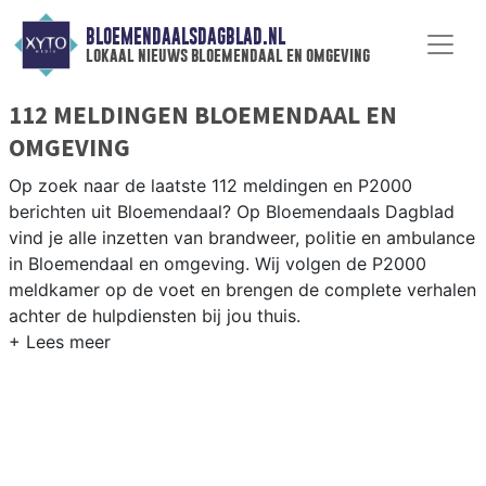
BLOEMENDAALSDAGBLAD.NL
lokaal nieuws bloemendaal en omgeving
112 MELDINGEN BLOEMENDAAL EN
OMGEVING
Op zoek naar de laatste 112 meldingen en P2000
berichten uit Bloemendaal? Op Bloemendaals Dagblad
vind je alle inzetten van brandweer, politie en ambulance
in Bloemendaal en omgeving. Wij volgen de P2000
meldkamer op de voet en brengen de complete verhalen
achter de hulpdiensten bij jou thuis.
P2000 MELDINGEN BLOEMENDAAL
Van incidenten op de Zandvoortselaan en de N201 tot
meldingen in Bloemendaal centrum, Overveen,
Bennebroek en Aerdenhout — onze redactie is er snel
bij.