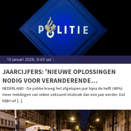
13 januari 2026, 9:43 uur
|
JAARCIJFERS: 'NIEUWE OPLOSSINGEN
NODIG VOOR VERANDERENDE
CRIMINALITEIT'
NEDERLAND - De politie kreeg het afgelopen jaar bijna de helft (46%)
meer meldingen van online seksueel misbruik dan een jaar eerder. Dat
blijkt uit [...]