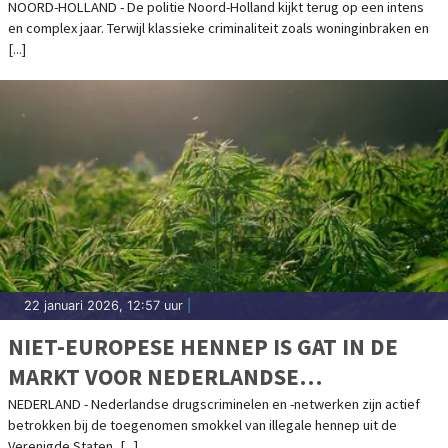
CRIMINALITEIT
NOORD-HOLLAND - De politie Noord-Holland kijkt terug op een intens
en complex jaar. Terwijl klassieke criminaliteit zoals woninginbraken en
[...]
22 januari 2026, 12:57 uur
|
NIET-EUROPESE HENNEP IS GAT IN DE
MARKT VOOR NEDERLANDSE
DRUGSCRIMINELEN
NEDERLAND - Nederlandse drugscriminelen en -netwerken zijn actief
betrokken bij de toegenomen smokkel van illegale hennep uit de
Verenigde Staten, [...]