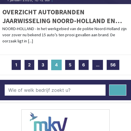
OVERZICHT AUTOBRANDEN
JAARWISSELING NOORD-HOLLAND EN
GEWELD TEGEN POLITIE
NOORD-HOLLAND - In het werkgebied van de politie Noord-Holland zijn
voor zover nu bekend 15 auto’s ten prooi gevallen aan brand. De
oorzaak ligt in [...]
1
2
3
4
(current)
5
6
...
56