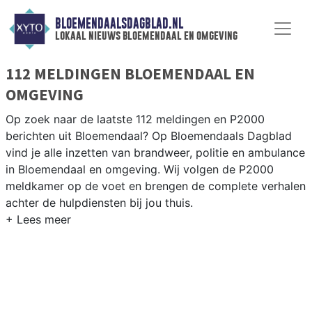
BLOEMENDAALSDAGBLAD.NL
lokaal nieuws bloemendaal en omgeving
112 MELDINGEN BLOEMENDAAL EN
OMGEVING
Op zoek naar de laatste 112 meldingen en P2000
berichten uit Bloemendaal? Op Bloemendaals Dagblad
vind je alle inzetten van brandweer, politie en ambulance
in Bloemendaal en omgeving. Wij volgen de P2000
meldkamer op de voet en brengen de complete verhalen
achter de hulpdiensten bij jou thuis.
P2000 MELDINGEN BLOEMENDAAL
Van incidenten op de Zandvoortselaan en de N201 tot
meldingen in Bloemendaal centrum, Overveen,
Bennebroek en Aerdenhout — onze redactie is er snel
bij.