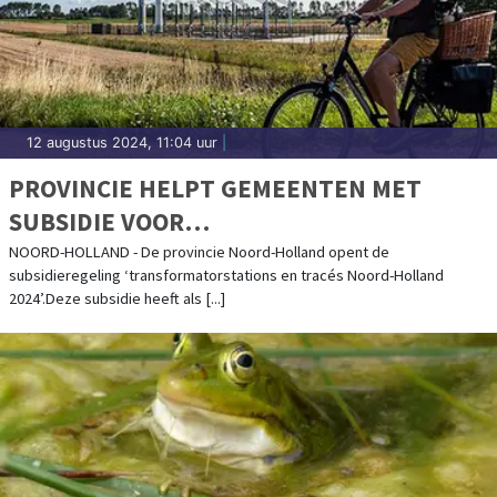
12 augustus 2024, 11:04 uur
|
PROVINCIE HELPT GEMEENTEN MET
SUBSIDIE VOOR
ELEKTRICITEITSNETUITBREIDING
NOORD-HOLLAND - De provincie Noord-Holland opent de
subsidieregeling ‘transformatorstations en tracés Noord-Holland
2024’.Deze subsidie heeft als [...]