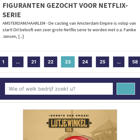
FIGURANTEN GEZOCHT VOOR NETFLIX-
SERIE
AMSTERDAM/HAARLEM - De casting van Amsterdam Empire is volop van
start! Dit belooft een zeer grote Netflix serie te worden met o.a. Famke
Jansen, [...]
1
...
21
22
23
(current)
24
25
...
58