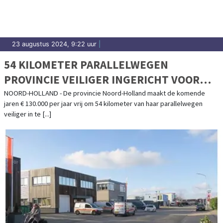
23 augustus 2024, 9:22 uur
|
54 KILOMETER PARALLELWEGEN
PROVINCIE VEILIGER INGERICHT VOOR
FIETSERS
NOORD-HOLLAND - De provincie Noord-Holland maakt de komende
jaren € 130.000 per jaar vrij om 54 kilometer van haar parallelwegen
veiliger in te [...]