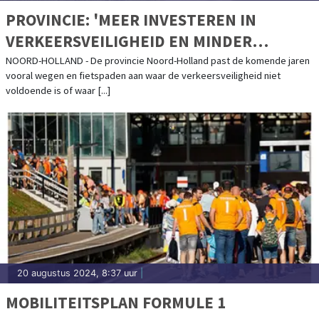
PROVINCIE: 'MEER INVESTEREN IN
VERKEERSVEILIGHEID EN MINDER
OVERLAST ROND WEGEN'
NOORD-HOLLAND - De provincie Noord-Holland past de komende jaren
vooral wegen en fietspaden aan waar de verkeersveiligheid niet
voldoende is of waar [...]
20 augustus 2024, 8:37 uur
|
MOBILITEITSPLAN FORMULE 1