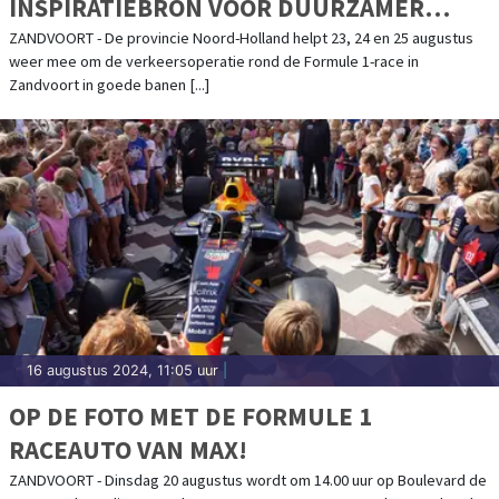
INSPIRATIEBRON VOOR DUURZAMER
REISGEDRAG
ZANDVOORT - De provincie Noord-Holland helpt 23, 24 en 25 augustus
weer mee om de verkeersoperatie rond de Formule 1-race in
Zandvoort in goede banen [...]
16 augustus 2024, 11:05 uur
|
OP DE FOTO MET DE FORMULE 1
RACEAUTO VAN MAX!
ZANDVOORT - Dinsdag 20 augustus wordt om 14.00 uur op Boulevard de