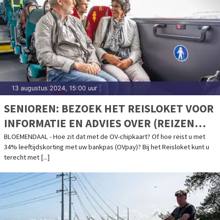
13 augustus 2024, 15:00 uur
|
SENIOREN: BEZOEK HET REISLOKET VOOR
INFORMATIE EN ADVIES OVER (REIZEN
MET) HET OV
BLOEMENDAAL - Hoe zit dat met de OV-chipkaart? Of hoe reist u met
34% leeftijdskorting met uw bankpas (OVpay)? Bij het Reisloket kunt u
terecht met [...]