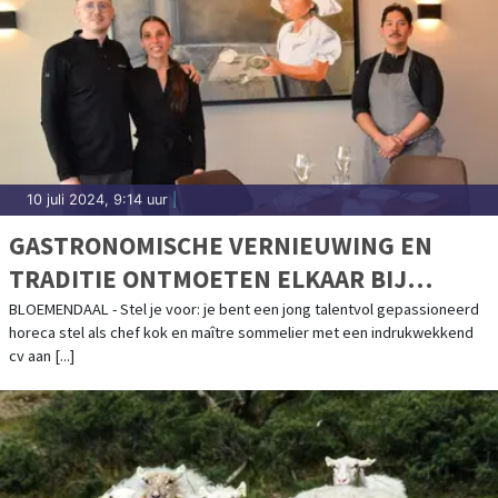
10 juli 2024, 9:14 uur
|
GASTRONOMISCHE VERNIEUWING EN
TRADITIE ONTMOETEN ELKAAR BIJ
RESTAURANT ÉCLUSIER
BLOEMENDAAL - Stel je voor: je bent een jong talentvol gepassioneerd
horeca stel als chef kok en maître sommelier met een indrukwekkend
cv aan [...]