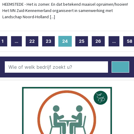
HEEMSTEDE - Het is zomer. En dat betekend maaisel opruimen/hooien!
Het IVN Zuid-Kennemerland organiseert in samenwerking met
Landschap Noord-Holland [...]
1
...
22
23
24
(current)
25
26
...
58