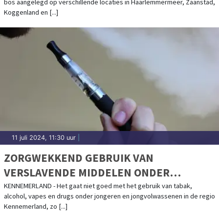
bos aangelegd op verschillende locaties in Haarlemmermeer, Zaanstad,
Koggenland en [...]
11 juli 2024, 11:30 uur
|
ZORGWEKKEND GEBRUIK VAN
VERSLAVENDE MIDDELEN ONDER
JONGEREN EN JONGVOLWASSENEN IN
KENNEMERLAND - Het gaat niet goed met het gebruik van tabak,
alcohol, vapes en drugs onder jongeren en jongvolwassenen in de regio
KENNEMERLAND
Kennemerland, zo [...]