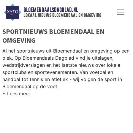
BLOEMENDAALSDAGBLAD.NL
lokaal nieuws bloemendaal en omgeving
SPORTNIEUWS BLOEMENDAAL EN
OMGEVING
Al het sportnieuws uit Bloemendaal en omgeving op een
plek. Op Bloemendaals Dagblad vind je uitslagen,
wedstrijdverslagen en het laatste nieuws over lokale
sportclubs en sportevenementen. Van voetbal en
handbal tot tennis en atletiek - wij volgen de sport in
Bloemendaal op de voet.
LOKALE SPORT BLOEMENDAAL
Van Bloemendaalse HC en tennisverenigingen in de
duinrand tot golfen bij de Kennemer Golf en surfen op
het strand van Bloemendaal aan Zee. Blijf op de hoogte
van alle sportieve uitslagen en prestaties in