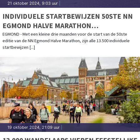
21 oktober 2024, 9:03 uur
|
INDIVIDUELE STARTBEWIJZEN 50STE NN
EGMOND HALVE MARATHON
UITVERKOCHT
EGMOND - Met een kleine drie maanden voor de start van de 50ste
editie van de NN Egmond Halve Marathon, zijn alle 13.500 individuele
startbewijzen [...]
19 oktober 2024, 21:09 uur
|