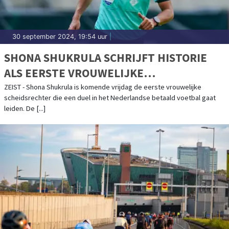
30 september 2024, 19:54 uur
|
SHONA SHUKRULA SCHRIJFT HISTORIE
ALS EERSTE VROUWELIJKE
SCHEIDSRECHTER IN BETAALD VOETBAL
ZEIST - Shona Shukrula is komende vrijdag de eerste vrouwelijke
scheidsrechter die een duel in het Nederlandse betaald voetbal gaat
leiden. De [...]