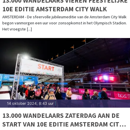
13.000 WANDELAARS VIEREN FEESTELIJKE
10E EDITIE AMSTERDAM CITY WALK
AMSTERDAM - De sfeervolle jubileumeditie van de Amsterdam City Walk
begon vanmorgen een uur voor zonsopkomst in het Olympisch Stadion.
Het vroegste [...]
14 oktober 2024, 8:43 uur
|
13.000 WANDELAARS ZATERDAG AAN DE
START VAN 10E EDITIE AMSTERDAM CITY