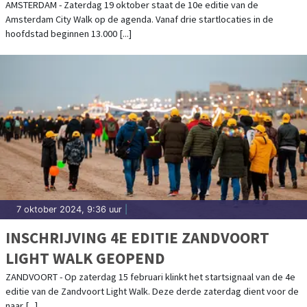
WALK
AMSTERDAM - Zaterdag 19 oktober staat de 10e editie van de
Amsterdam City Walk op de agenda. Vanaf drie startlocaties in de
hoofdstad beginnen 13.000 [...]
7 oktober 2024, 9:36 uur
|
INSCHRIJVING 4E EDITIE ZANDVOORT
LIGHT WALK GEOPEND
ZANDVOORT - Op zaterdag 15 februari klinkt het startsignaal van de 4e
editie van de Zandvoort Light Walk. Deze derde zaterdag dient voor de
naar [...]