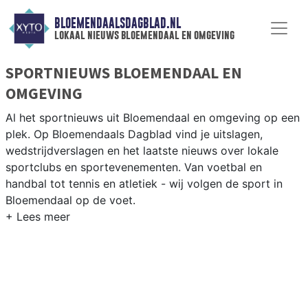
BLOEMENDAALSDAGBLAD.NL
lokaal nieuws bloemendaal en omgeving
SPORTNIEUWS BLOEMENDAAL EN
OMGEVING
Al het sportnieuws uit Bloemendaal en omgeving op een
plek. Op Bloemendaals Dagblad vind je uitslagen,
wedstrijdverslagen en het laatste nieuws over lokale
sportclubs en sportevenementen. Van voetbal en
handbal tot tennis en atletiek - wij volgen de sport in
Bloemendaal op de voet.
LOKALE SPORT BLOEMENDAAL
Van Bloemendaalse HC en tennisverenigingen in de
duinrand tot golfen bij de Kennemer Golf en surfen op
het strand van Bloemendaal aan Zee. Blijf op de hoogte
van alle sportieve uitslagen en prestaties in