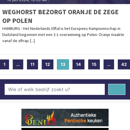
WEGHORST BEZORGT ORANJE DE ZEGE
OP POLEN
HAMBURG - Het Nederlands Elftal is het Europees Kampioenschap in
Duitsland begonnen met een 2-1 overwinning op Polen. Oranje maakte
vanaf de aftrap [...]
1
...
11
12
13
(current)
14
15
...
42