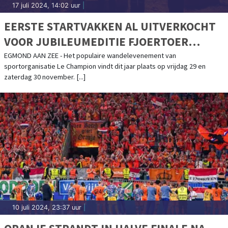
17 juli 2024, 14:02 uur
|
EERSTE STARTVAKKEN AL UITVERKOCHT
VOOR JUBILEUMEDITIE FJOERTOER
EGMOND
EGMOND AAN ZEE - Het populaire wandelevenement van
sportorganisatie Le Champion vindt dit jaar plaats op vrijdag 29 en
zaterdag 30 november. [...]
10 juli 2024, 23:37 uur
|