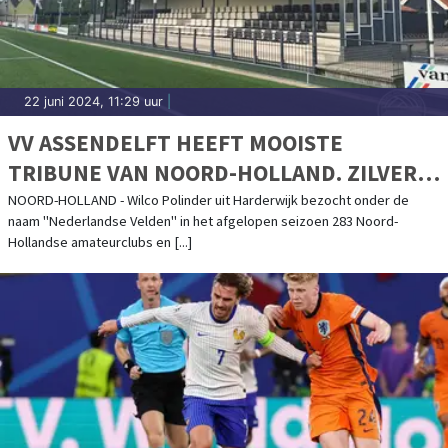
22 juni 2024, 11:29 uur
|
VV ASSENDELFT HEEFT MOOISTE
TRIBUNE VAN NOORD-HOLLAND. ZILVER
EN BRONS VOOR REIGER BOYS EN
NOORD-HOLLAND - Wilco Polinder uit Harderwijk bezocht onder de
naam "Nederlandse Velden" in het afgelopen seizoen 283 Noord-
LEGMEERVOGELS
Hollandse amateurclubs en [...]