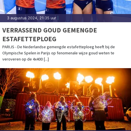
3 augustus 2024, 21:35 uur
|
VERRASSEND GOUD GEMENGDE
ESTAFETTEPLOEG
PARIJS - De Nederlandse gemengde estafetteploeg heeft bij de
Olympische Spelen in Parijs op fenomenale wijze goud weten te
veroveren op de 4x400 [...]