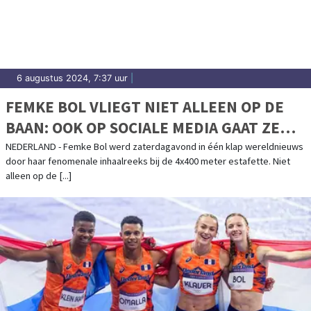
Bloemendaal.
6 augustus 2024, 7:37 uur
|
FEMKE BOL VLIEGT NIET ALLEEN OP DE
BAAN: OOK OP SOCIALE MEDIA GAAT ZE
KEIHARD
NEDERLAND - Femke Bol werd zaterdagavond in één klap wereldnieuws
door haar fenomenale inhaalreeks bij de 4x400 meter estafette. Niet
alleen op de [...]