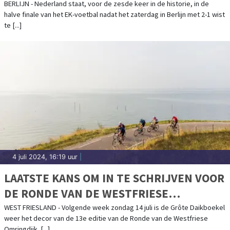
ENGELAND IN HALVE FINALE
BERLIJN - Nederland staat, voor de zesde keer in de historie, in de
halve finale van het EK-voetbal nadat het zaterdag in Berlijn met 2-1 wist
te [...]
4 juli 2024, 16:19 uur
|
LAATSTE KANS OM IN TE SCHRIJVEN VOOR
DE RONDE VAN DE WESTFRIESE
OMRINGDIJK
WEST FRIESLAND - Volgende week zondag 14 juli is de Grôte Daikboekel
weer het decor van de 13e editie van de Ronde van de Westfriese
Omringdijk. [...]